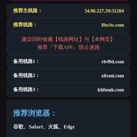
推荐主线路：
34.96.227.59:31204
推荐线路：
i9zciw.com
建议同时收藏【线路网址】与【本网页】
推荐『下载APP』 防止迷路
备用线路1：
rlvf0d.com
备用线路2：
x8xmt.com
备用线路3：
khfnmk.com
推荐浏览器：
谷歌、Safari、火狐、Edge